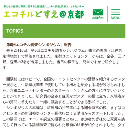
TOPICS
「第6回エコチル調査シンポジウム」報告
去る2月18日、第6回エコチル調査シンポジウムが東京の両国（江戸東
京博物館）で開催されました。京都ユニットセンターからは、金谷、三ツ
野、森田の3名が出席しました。当日の様子を、簡単ですがご紹介しま
す。
開演前にはロビーで、全国のユニットセンターの活動を紹介するポスタ
ー展示と、生活環境調査で使用している機材を紹介する場が設けられまし
た。京都ユニットセンターのポスターも、たくさんの方々に見ていただく
ことができました。研究員の金谷と森田がポスターの横に立ち、来場者か
らの質問に答えたり、一緒に議論することができる形式でした。
シンポジウムの本編は、環境省の担当者による開会宣言の後、まずはコ
アセンターの新田裕史センター長代行による講演からスタートしました。
この講演では、エコチル調査の概要とともに、参加者の皆様のご家庭を訪
問して行っている詳細調査で得られた最新の結果が紹介されました。ダイ