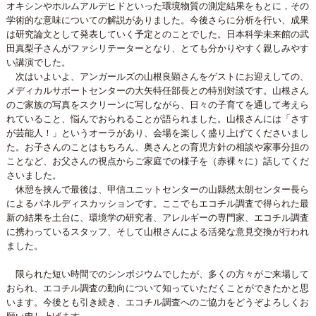
オキシンやホルムアルデヒドといった環境物質の測定結果をもとに，その
学術的な意味についての解説がありました。今後さらに分析を行い、成果
は研究論文として発表していく予定とのことでした。日本科学未来館の武
田真梨子さんがファシリテーターとなり、とても分かりやすく親しみやす
い講演でした。
次はいよいよ、アンガールズの山根良顕さんをゲストにお迎えしての、
メディカルサポートセンターの大矢特任部長との特別対談です。山根さん
のご家族の写真をスクリーンに写しながら、日々の子育てを通して考えら
れていること、悩んでおられることが語られました。山根さんには「さす
が芸能人！」というオーラがあり、会場を楽しく盛り上げてくださいまし
た。お子さんのことはもちろん、奥さんとの育児方針の相談や家事分担の
ことなど、お父さんの視点からご家庭での様子を（赤裸々に）話してくだ
さいました。
休憩を挟んで最後は、甲信ユニットセンターの山縣然太朗センター長ら
によるパネルディスカッションです。ここでもエコチル調査で得られた最
新の結果を土台に、環境学の研究者、アレルギーの専門家、エコチル調査
に携わっているスタッフ、そして山根さんによる活発な意見交換が行われ
ました。
限られた短い時間でのシンポジウムでしたが、多くの方々がご来場して
おられ、エコチル調査の動向について知っていただくことができたかと思
います。今後とも引き続き、エコチル調査へのご協力をどうぞよろしくお