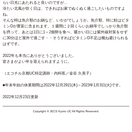
らい日光にあたれると良いのですが…
冷たい北風が吹く日は、できればお家でぬくぬく過ごしたいものですよ
ね。
そんな時は魚介類のお鍋など、いかがでしょうか。魚介類、特に鮭はビタ
ミンDが豊富に含まれます。１週間に２回くらいお鍋等でしっかり魚介類
を摂って、あとは1日に1～2個卵を食べ、暖かい日には紫外線対策をせず
に30分ほど屋外で過ごす・・そうすればビタミンD不足は概ね避けられる
はずです。
2022年も本当にありがとうございました。
皆さまがよい年を迎えられますように。
（エコチル京都UC特定講師・内科医／金谷 久美子）
■年末年始の休業期間は2022年12月29日(木)～2023年1月3日(火)です。
2022年12月23日更新
Copyright © JECS Kyoto UC All Rights Reserved.