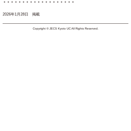
＊＊＊＊＊＊＊＊＊＊＊＊＊＊＊＊＊＊＊
2026年1月28日 掲載
Copyright © JECS Kyoto UC All Rights Reserved.