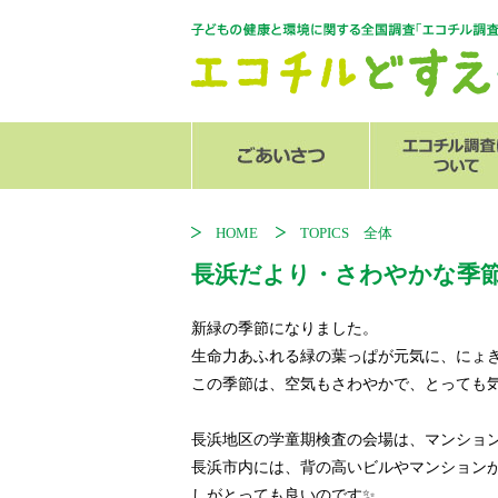
センター長からのご挨拶
スタッフ紹介
エコチル調査
関連リンク
追加調査
発行物
HOME
TOPICS 全体
長浜だより・さわやかな季
新緑の季節になりました。
生命力あふれる緑の葉っぱが元気に、にょ
この季節は、空気もさわやかで、とっても気
長浜地区の学童期検査の会場は、マンション
長浜市内には、背の高いビルやマンション
しがとっても良いのです✨