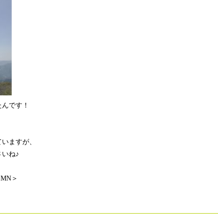
たんです！
ていますが、
いね♪
ーMN＞