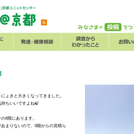
とは
メール
Q
節
きにょきと大きくなってきました。
持ちいいですよね🍃
の8階にあります。
があまりないので、8階からの見晴ら