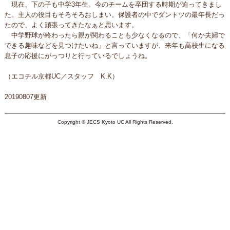
現在、下の子も中学3年生。
今のチームを卒団する時期が迫ってきまし
た。
主人の役目もそろそろおしまい。
保護者の中でダントツの最年長だっ
たので、
よく頑張ってきたなぁと思います。
中学野球が終わったら親が関わることも少なくなるので、「
何か夫婦で
できる趣味などを見つけたいね」と言っていますが、
来年も高校生になる
息子の応援にがっつりと行っているでしょうね
。
（エコチル京都UC／スタッフ K.K）
20190807更新
Copyright © JECS Kyoto UC All Rights Reserved.