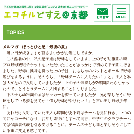
TOPICS
メルマガ ほっとひと息「最後の夏」
暑い日が続きますが皆さまいかがお過ごしですか。
この酷暑の中、私の息子達は野球をしています。
上の子が幼稚園の時、
プロ野球観戦チケットをいただいたことがきっかけで初めて甲子園
に行き
ました。野球に興味を持った上の子は、
おもちゃのバットとボールで野球
遊びをするように。そのうち、「
野球チームに入りたい！」と。
主人と私
は大変なので反対していましたが、
上の子の気持ちが2年間変わらなかっ
たので、
とうとうチームに入団することになりました。
下の子も幼稚園の頃はサッカーを習っていましたが、
兄が楽しそうに野
球をしている姿を見てか「僕も野球がやりたい！
」と言い出し野球少年
に。
あれだけ反対していた主人も時間がある時はチームを見に行き、
いつの
間にかコーチになり、お泊り遠征にもすべて同行。
中学生のクラブチーム
では保護者代表を引き受けることに。
チームの子ども達と楽しそうにして
いる事に笑える感じです。