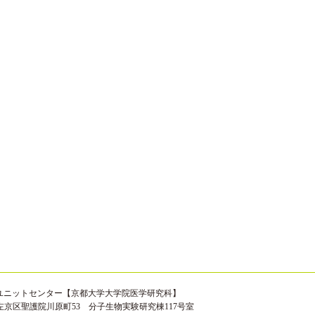
ユニットセンター【京都大学大学院医学研究科】
京都市左京区聖護院川原町53 分子生物実験研究棟117号室