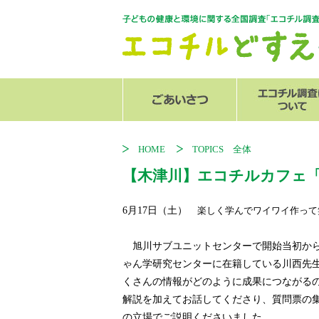
センター長からのご挨拶
スタッフ紹介
エコチル調査
関連リンク
追加調査
発行物
HOME
TOPICS 全体
【木津川】エコチルカフェ
6月17日（土）
楽しく学んでワイワイ作って
旭川サブユニットセンターで開始当初から
ゃん学研究センターに在籍している川西先
くさんの情報がどのように成果につながる
解説を加えてお話してくださり、質問票の
の立場でご説明くださいました。