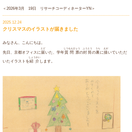
＜2026年3月 19日 リサーチコーディネーターYN＞
2025.12.24
クリスマスのイラストが届きました
みなさん、こんにちは。
とど
しつもんひょう
ふうとう
うら
えが
先日、京都オフィスに
届
いた、学年
質問票
の
封筒
の
裏
に
描
いていただ
しょうかい
いたイラストを
紹介
します。