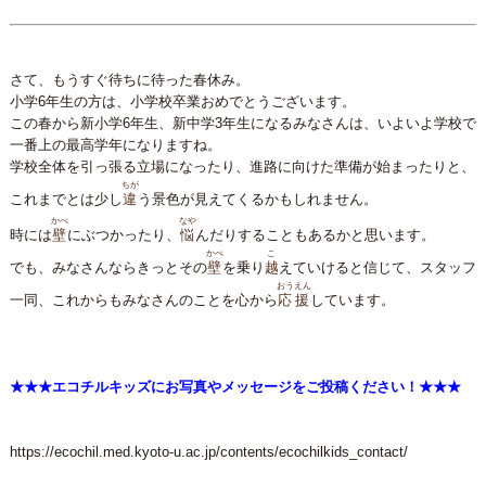
さて、もうすぐ待ちに待った春休み。
小学6年生の方は、小学校卒業おめでとうございます。
この春から新小学6年生、新中学3年生になるみなさんは、いよいよ学校で
一番上の最高学年になりますね。
学校全体を引っ張る立場になったり、進路に向けた準備が始まったりと、
ちが
これまでとは少し
違
う景色が見えてくるかもしれません。
かべ
なや
時には
壁
にぶつかったり、
悩
んだりすることもあるかと思います。
かべ
こ
でも、みなさんならきっとその
壁
を乗り
越
えていけると信じて、スタッフ
おうえん
一同、これからもみなさんのことを心から
応援
しています。
★★★エコチルキッズにお写真やメッセージをご投稿ください！★★★
https://ecochil.med.kyoto-u.ac.jp/contents/ecochilkids_contact/