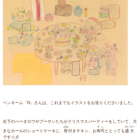
ペンネーム「N」さんは、これまでもイラストをお送りくださいました。
右下のべータロウやプーサンたちがクリスマスパーティーをしていて、大
ほね
すし
せいだい
きなホールのショートケーキに、
骨
付きチキン、お
寿司
ととっても
盛大
です☆彡