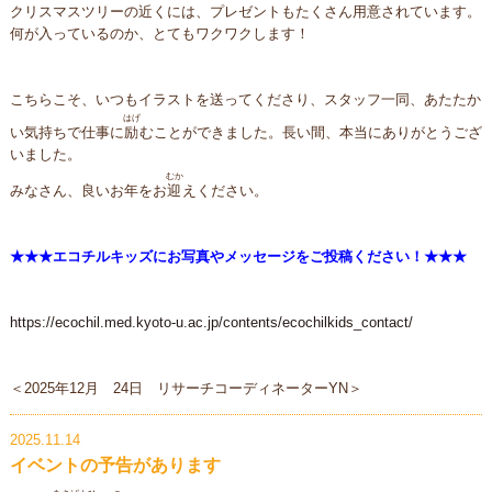
クリスマスツリーの近くには、プレゼントもたくさん用意されています。
何が入っているのか、とてもワクワクします！
こちらこそ、いつもイラストを送ってくださり、スタッフ一同、あたたか
はげ
い気持ちで仕事に
励
むことができました。長い間、本当にありがとうござ
いました。
むか
みなさん、良いお年をお
迎
えください。
★★★エコチルキッズにお写真やメッセージをご投稿ください！★★★
https://ecochil.med.kyoto-u.ac.jp/contents/ecochilkids_contact/
＜2025年12月 24日 リサーチコーディネーターYN＞
2025.11.14
イベントの予告があります