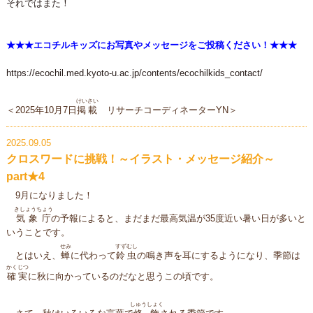
それではまた！
★★★エコチルキッズにお写真やメッセージをご投稿ください！★★★
https://ecochil.med.kyoto-u.ac.jp/contents/ecochilkids_contact/
けいさい
＜2025年10月7日
掲載
リサーチコーディネーターYN＞
2025.09.05
クロスワードに挑戦！～イラスト・メッセージ紹介～
part★4
9月になりました！
きしょうちょう
気象庁
の予報によると、まだまだ最高気温が35度近い暑い日が多いと
いうことです。
せみ
すずむし
とはいえ、
蝉
に代わって
鈴虫
の鳴き声を耳にするようになり、季節は
かくじつ
確実
に秋に向かっているのだなと思うこの頃です。
しゅうしょく