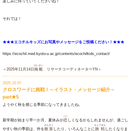
楽しみに待っていてくださいね！
それでは！
★★★エコチルキッズにお写真やメッセージをご投稿ください！★★★
https://ecochil.med.kyoto-u.ac.jp/contents/ecochilkids_contact/
けいさい
＜2025年11月14日
掲載
リサーチコーディネーターYN＞
2025.10.07
クロスワードに挑戦！～イラスト・メッセージ紹介～
part★5
ようやく秋を感じる季節になってきましたね。
こい
新学期が始まり早一か月、夏休みが
恋
しくなるかもしれませんが、過ごし
さんさく
ちょうせん
やすい秋の季節は、外を
散策
したり、いろんなことに
挑戦
したくなりま