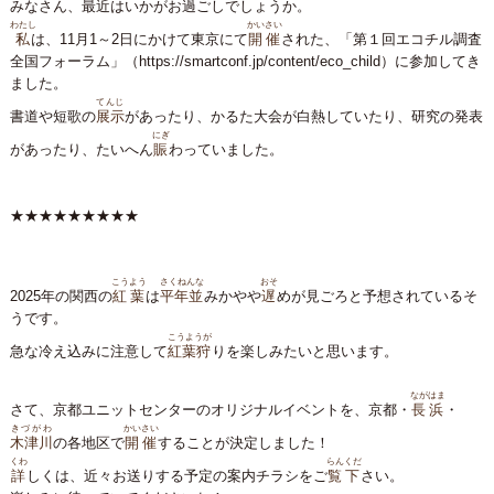
みなさん、最近はいかがお過ごしでしょうか。
わたし
かいさい
私
は、11月1～2日にかけて東京にて
開催
された、
「第１回エコチル調査
全国フォーラム」
（
https://smartconf.jp/content/eco_child
）に参加してき
ました。
てんじ
書道や短歌の
展示
があったり、かるた大会が白熱していたり、研究の発表
にぎ
があったり、たいへん
賑
わっていました。
★★★★★★★★★
こうよう
さくねんな
おそ
2025年の関西の
紅葉
は
平年並
みかやや
遅
めが見ごろと予想されているそ
うです。
こうようが
急な冷え込みに注意して
紅葉狩
りを楽しみたいと思います。
ながはま
さて、京都ユニットセンターのオリジナルイベントを、京都・
長浜
・
きづがわ
かいさい
木津川
の各地区で
開催
することが決定しました！
くわ
らんくだ
詳
しくは、近々お送りする予定の案内チラシをご
覧下
さい。