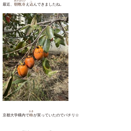
あさばんひ
こ
最近、
朝晩冷
え
込
んできましたね。
かき
京都大学構内で
柿
が実っていたのでパチリ☆