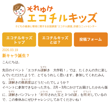
2026.03.19
新キャラ誕生？
こんにちは。
なぞと
先日のイベント「エコチル
謎解
き 大作戦！」では、たくさんの方に楽し
んでいただけたようで、とてもうれしく思います。参加してくれたみん
なぞと
なんいど
な、
謎解
きの
難易度
はどうだったでしょうか？
イベントに参加できなかった方も、2月～3月にかけてお届けしたかわら版
なぞと
ふういん
たから
なぞ
どうふう
に、
謎解
きパンフレット「
封印
された
宝
と３つの
謎
」を
同封
しているの
で、この春休みにぜひチャレンジしてみてくださいね！