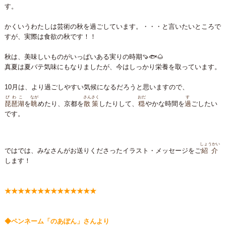
す。
かくいうわたしは芸術の秋を過ごしています。・・・と言いたいところで
すが、実際は食欲の秋です！！
秋は、美味しいものがいっぱいある実りの時期🍠🐟🌰
真夏は夏バテ気味にもなりましたが、今はしっかり栄養を取っています。
10月は、より過ごしやすい気候になるだろうと思いますので、
びわこ
なが
さんさく
おだ
す
琵琶湖
を
眺
めたり、京都を
散策
したりして、
穏
やかな時間を
過
ごしたい
です。
しょうかい
ではでは、みなさんがお送りくださったイラスト・メッセージをご
紹介
します！
★★★★★★★★★★★★★★
◆ペンネーム「のあぽん」さんより