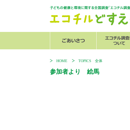
センター長からのご挨拶
スタッフ紹介
エコチル調査
関連リンク
追加調査
発行物
HOME
TOPICS 全体
参加者より 絵馬