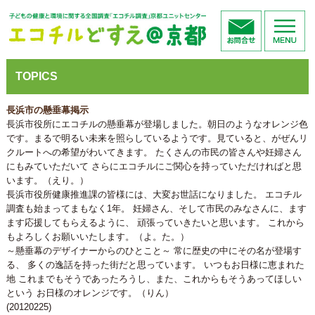
TOPICS
長浜市の懸垂幕掲示
長浜市役所にエコチルの懸垂幕が登場しました。朝日のようなオレンジ色
です。まるで明るい未来を照らしているようです。見ていると、がぜんリ
クルートへの希望がわいてきます。 たくさんの市民の皆さんや妊婦さん
にもみていただいて さらにエコチルにご関心を持っていただければと思
います。（えり。）
長浜市役所健康推進課の皆様には、大変お世話になりました。 エコチル
調査も始まってまもなく1年。 妊婦さん、そして市民のみなさんに、ます
ます応援してもらえるように、 頑張っていきたいと思います。 これから
もよろしくお願いいたします。（よ。た。）
～懸垂幕のデザイナーからのひとこと～ 常に歴史の中にその名が登場す
る、 多くの逸話を持った街だと思っています。 いつもお日様に恵まれた
地 これまでもそうであったろうし、また、これからもそうあってほしい
という お日様のオレンジです。（りん）
(20120225)