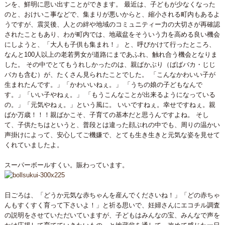
ンを、鮮明に思い出すことができます。 最近は、子どもが少なくなった
のと、おけいこ事などで、集まりが悪いからと、縮小される町内もあるよ
うですが、震災後、人との絆や地域のコミュニティー力の大切さが再確認
されたこともあり、わが町内では、地蔵盆をそういう力を高める良い機会
にしようと、「大人も子供も集まれ！」 と、呼びかけて行ったところ、
なんと100人以上の老若男女が道路にまであふれ、触れ合う機会となりま
した。 その中でとてもうれしかったのは、親ばかぶり（ばばバカ・じじ
バカも含む）が、たくさん見られたことでした。 「こんなかわいい子が
生まれたんです。」「かわいいねぇ。」 「うちの娘の子どもなんで
す。」「いい子やねぇ。」 「もうこんなことが出来るようになっている
の。」「元気やねぇ。」という風に。 いいですねぇ。幸せですねぇ。親
ばか万歳！！！親ばかこそ、子育ての基本だと思うんですよね。 そし
て、子供たちはというと、普段とは違った顔ぶれの中でも、周りの温かい
声掛けによって、安心してご機嫌で、とても生き生きと元気な姿を見せて
くれていましたよ。
スーパーボールすくい。賑わっています。
日ごろは、「どうか元気な赤ちゃんを産んでくださいね！」「どの赤ちゃ
んもすくすく育って下さいよ！」と祈る思いで、妊婦さんにエコチル調査
の説明をさせていただいていますが、子どもはみんなの宝、みんなで声を