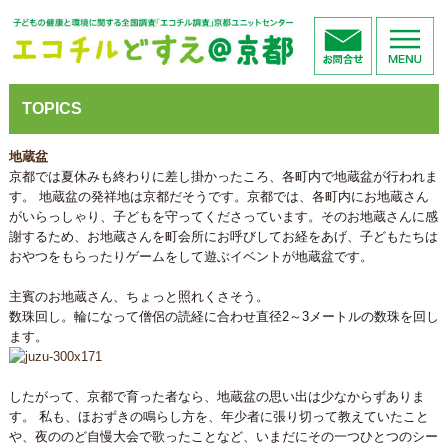
TOPICS
地蔵盆
京都では夏休みも終わりに差し掛かったころ、各町内で地蔵盆が行われま
す。 地蔵盆の発祥地は京都だそうです。京都では、各町内にお地蔵さん
がいらっしゃり、子どもを守ってくださっています。そのお地蔵さんに感
謝するため、お地蔵さんを町会所にお呼びしてお経をあげ、子どもたちは
おやつをもらったりゲームをして遊ぶイベントが地蔵盆です。
主賓のお地蔵さん、ちょっと照れくさそう。
数珠回し。輪になって僧侶の読経に合わせ直径2～3メートルの数珠を回し
ます。
したがって、京都で育った者なら、地蔵盆の思い出は少なからずありま
す。 私も、ほおずきの鳴らし方を、年少者に張り切って教えていたこと
や、夜ののど自慢大会で歌ったことなど、いまだにその一つひとつのシー