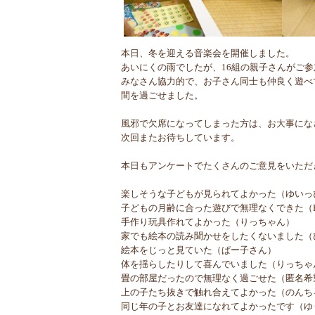
本日、冬を迎える音楽会を開催しました。
あいにくの雨でしたが、16組の親子さんがご
みなさん協力的で、お子さん同士も仲良く遊べ
間を過ごせました。
風邪で欠席になってしまった方は、お大事にな
次回またお待ちしています。
本日もアンケートでたくさんのご意見をいただ
楽しそうな子どもが見られてよかった（ゆいっ
子どもの月齢に合った遊びで無理なくできた（H
手作り玩具作れてよかった（りっちゃん）
家でも絵本の読み聞かせをしたくないました（
絵本をじっと見ていた（ぱー子さん）
体を揺らしたりして喜んでいました（りっちゃ
畳の部屋だったので無理なく過ごせた（匿名希
上の子たち抜きで触れ合えてよかった（のんち
同じ年の子とお友達になれてよかったです（ゆ