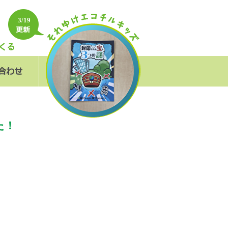
3/19
フォーム
＆A
た！