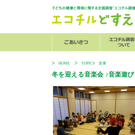
センター長からのご挨拶
スタッフ紹介
エコチル調査
関連リンク
追加調査
発行物
HOME
TOPICS 全体
冬を迎える音楽会 ♪音楽遊