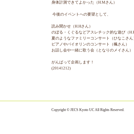
身体計測できてよかった（H.Mさん）
今後のイベントへの要望として、
読み聞かせ（H.Hさん）
のぼる・くぐるなどアスレチック的な遊び（H.
夏のようなファミリーコンサート（ひなこさん
ピアノやバイオリンのコンサート（楓さん）
お話し会や一緒に歌う会（となりのメイさん）
がんばって企画します！
(20141212)
Copyright © JECS Kyoto UC All Rights Reserved.