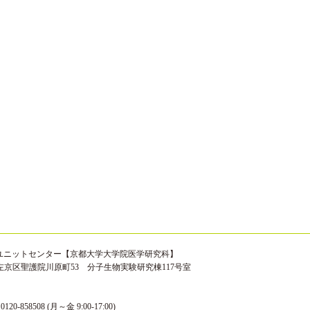
ユニットセンター【京都大学大学院医学研究科】
京都市左京区聖護院川原町53 分子生物実験研究棟117号室
0120-858508 (月～金 9:00-17:00)