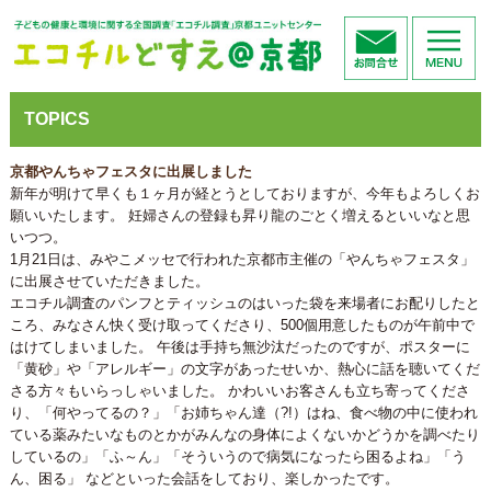
TOPICS
京都やんちゃフェスタに出展しました
新年が明けて早くも１ヶ月が経とうとしておりますが、今年もよろしくお
願いいたします。 妊婦さんの登録も昇り龍のごとく増えるといいなと思
いつつ。
1月21日は、みやこメッセで行われた京都市主催の「やんちゃフェスタ」
に出展させていただきました。
エコチル調査のパンフとティッシュのはいった袋を来場者にお配りしたと
ころ、みなさん快く受け取ってくださり、500個用意したものが午前中で
はけてしまいました。 午後は手持ち無沙汰だったのですが、ポスターに
「黄砂」や「アレルギー」の文字があったせいか、熱心に話を聴いてくだ
さる方々もいらっしゃいました。 かわいいお客さんも立ち寄ってくださ
り、「何やってるの？」「お姉ちゃん達（?!）はね、食べ物の中に使われ
ている薬みたいなものとかがみんなの身体によくないかどうかを調べたり
しているの」「ふ～ん」「そういうので病気になったら困るよね」「う
ん、困る」 などといった会話をしており、楽しかったです。