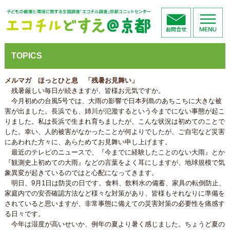
TOPICS
メルマガ ほっとひと息 「残暑お見舞い」
残暑厳しい毎日が続きますが、皆様お元気ですか。
今月初めの台風5号では、大雨の影響で日本列島のあちこちに大きな被
害が出ました。長浜でも、姉川が氾濫するという今までにない事態が起こ
りました。私は長浜で生まれ育ちましたが、こんな状況は初めてのことで
した。幸い、人的被害がなかったことが何よりでしたが、ご自宅など災害
にあわれた方々に、あらためてお見舞い申し上げます。
最近のテレビのニュースで、『今までに経験したことのない大雨』とか
『観測史上初めての大雨』などの言葉をよく耳にしますが、地球規模で気
象異変が起きているのではと心配になってきます。
明日、9月1日は防災の日です。食料、飲料水の備蓄、家具の転倒防止、
家庭内での安否確認方法など様々な対策があり、皆様もそれなりに準備を
されていると思いますが、非常事態に備えての災害対策の必要性を痛感す
る日々です。
今年は湿度が高いせいか、例年の夏より暑く感じました。ちょうど夏の